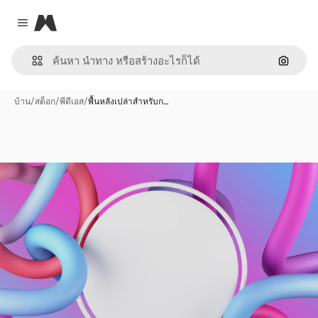
Magnific
Close menu
ค้นหาต
บ้าน
/
สต็อก
/
พีดีเอส
/
พื้นหลังเปล่าสำหรับก…