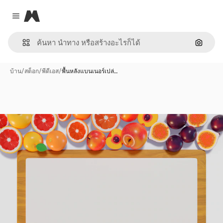
Magnific
Close menu
ค้นหาต
บ้าน
/
สต็อก
/
พีดีเอส
/
พื้นหลังแบนเนอร์เปล่…