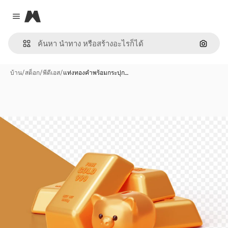
Magnific
Close menu
ค้นหาต
บ้าน
/
สต็อก
/
พีดีเอส
/
แท่งทองคำพร้อมกระปุก…