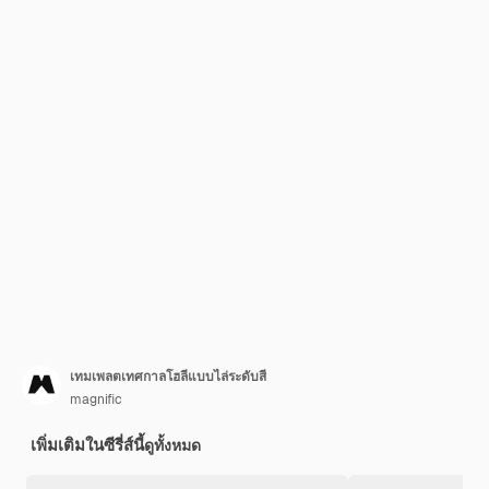
เทมเพลตเทศกาลโฮลีแบบไล่ระดับสี
magnific
เพิ่มเติมในซีรี่ส์นี้
ดูทั้งหมด