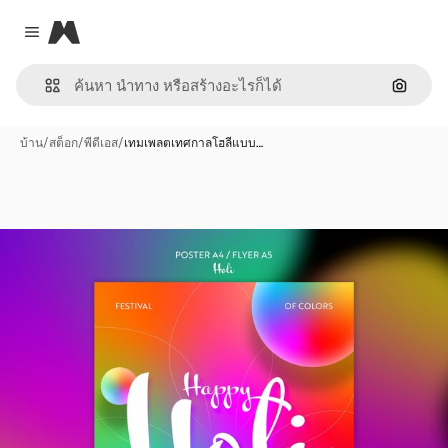
Magnific
Close menu
ค้นหาต
บ้าน
/
สต็อก
/
พีดีเอส
/
เทมเพลตเทศกาลโฮลีแบบ…