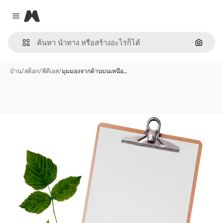
Magnific
Close menu
ค้นหาต
บ้าน
/
สต็อก
/
พีดีเอส
/
มุมมองจากด้านบนเหนือ…