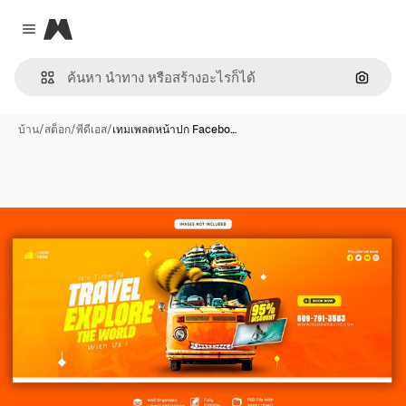
Magnific
Close menu
ค้นหาต
บ้าน
/
สต็อก
/
พีดีเอส
/
เทมเพลตหน้าปก Facebo…