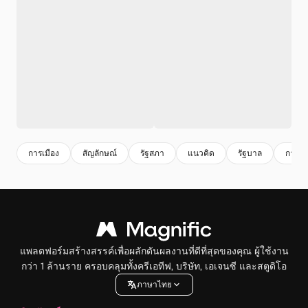
การเมือง
สัญลักษณ์
รัฐสภา
แนวคิด
รัฐบาล
การสํ
แพลตฟอร์มสร้างสรรค์เพื่อผลักดันผลงานที่ดีที่สุดของคุณ ผู้ใช้งาน
กว่า 1 ล้านราย ครอบคลุมทั้งครีเอทีฟ, บริษัท, เอเจนซี และสตูดิโอ
ภาษาไทย