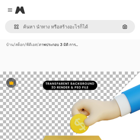
Magnific
Close menu
ค้นหาต
บ้าน
/
สต็อก
/
พีดีเอส
/
ภาพประกอบ 3 มิติ การ…
พรีเมี่ยม