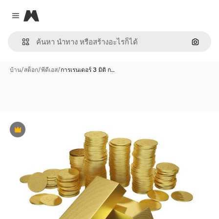
Magnific
Close menu
ค้นหาต
บ้าน
/
สต็อก
/
พีดีเอส
/
การเรนเดอร์ 3 มิติ ก…
พรีเมี่ยม