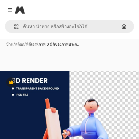
Magnific
Close menu
ค้นหาต
บ้าน
/
สต็อก
/
พีดีเอส
/
ภาพ 3 มิติของภาพประก…
พรีเมี่ยม