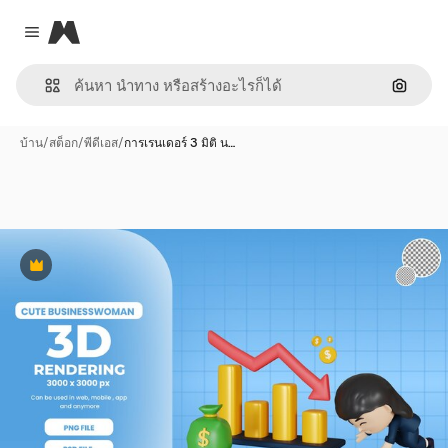
Magnific
Close menu
ค้นหาต
บ้าน
/
สต็อก
/
พีดีเอส
/
การเรนเดอร์ 3 มิติ น…
พรีเมี่ยม