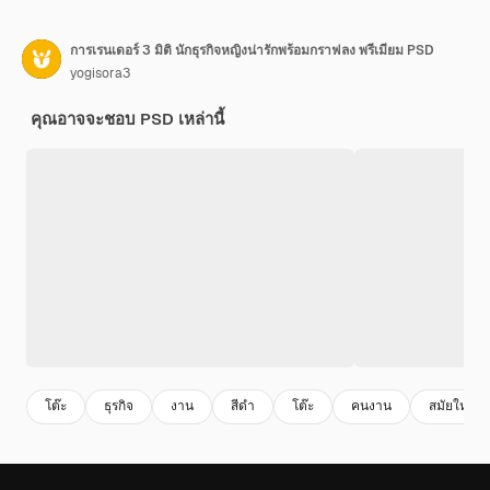
การเรนเดอร์ 3 มิติ นักธุรกิจหญิงน่ารักพร้อมกราฟลง พรีเมียม PSD
yogisora3
คุณอาจจะชอบ PSD เหล่านี้
โต๊ะ
ธุรกิจ
งาน
สีดํา
โต๊ะ
คนงาน
สมัยใหม่