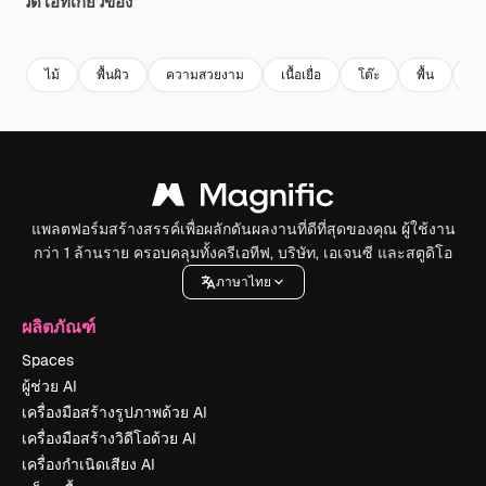
วิดีโอที่เกี่ยวข้อง
Premium
Premium
Premium
Premium
สร้างขึ้นโดย
ไม้
พื้นผิว
ความสวยงาม
เนื้อเยื่อ
โต๊ะ
พื้น
กร
แพลตฟอร์มสร้างสรรค์เพื่อผลักดันผลงานที่ดีที่สุดของคุณ ผู้ใช้งาน
กว่า 1 ล้านราย ครอบคลุมทั้งครีเอทีฟ, บริษัท, เอเจนซี และสตูดิโอ
ภาษาไทย
ผลิตภัณฑ์
Spaces
ผู้ช่วย AI
เครื่องมือสร้างรูปภาพด้วย AI
เครื่องมือสร้างวิดีโอด้วย AI
เครื่องกำเนิดเสียง AI