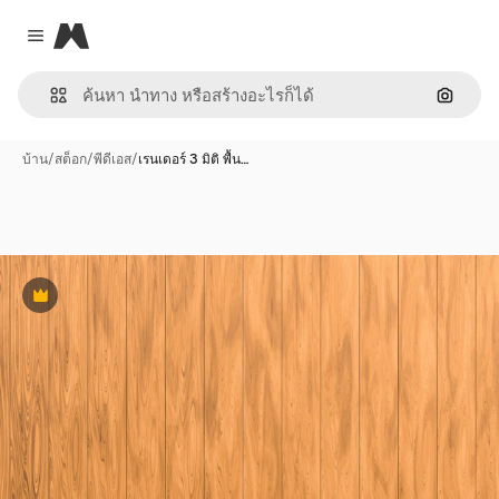
Magnific
Close menu
ค้นหาต
บ้าน
/
สต็อก
/
พีดีเอส
/
เรนเดอร์ 3 มิติ พื้น…
พรีเมี่ยม