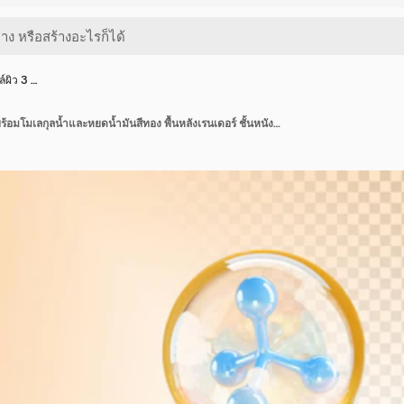
์ผิว 3 …
โครงสร้างเซลล์ผิว 3 มิติ พร้อมโมเลกุลน้ำและหยดน้ำมันสีทอง พื้นหลังเรนเดอร์ ชั้นหนังกำพร้าพร้อมเนื้อเยื่อไขมัน และของเหลวเซรั่มคอลลาเจนดูแลผิวใส ฟองกรดไฮยาลูโรนิก