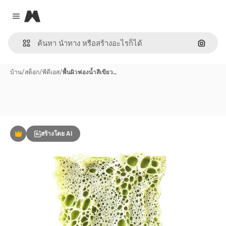
Magnific
Close menu
ค้นหาต
บ้าน
/
สต็อก
/
พีดีเอส
/
พื้นผิวฟองน้ำสีเขียว…
สร้างโดย AI
พรีเมี่ยม