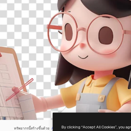
By clicking “Accept All Cookies”, you ag
ทรัพยากรนี้สร้างขึ้นด้วย
AI
คุณสามารถสร้างทรัพยากรของคุณเองได้โดยใช้
เ