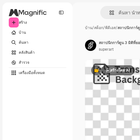
สร้าง
บ้าน
/
สต็อก
/
พีดีเอส
/
สถาปนิกการ์ต
บ้าน
ค้นหา
สถาปนิกการ์ตูน 3 มิติที่
superart
คลังสินค้า
สำรวจ
สร้างโดย AI
เครื่องมือทั้งหมด
พรีเมี่ยม