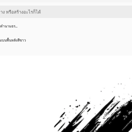
สีดำนามธร…
บนพื้นหลังสีขาว