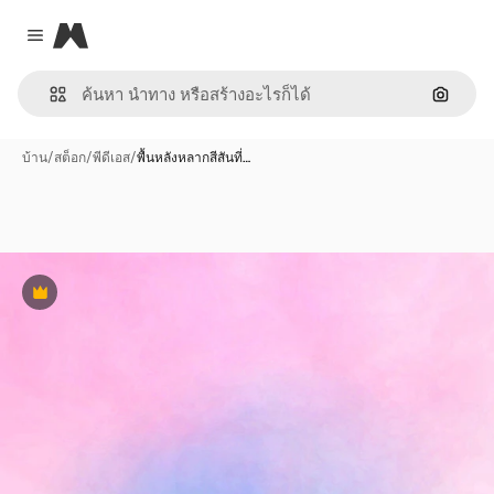
Magnific
Close menu
ค้นหาต
บ้าน
/
สต็อก
/
พีดีเอส
/
พื้นหลังหลากสีสันที่…
พรีเมี่ยม