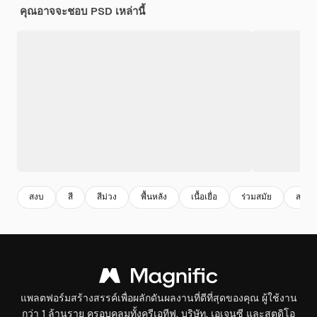
คุณอาจจะชอบ PSD เหล่านี้
สงบ
สี
สีม่วง
พื้นหลัง
เนื้อเยื่อ
ร่วมสมัย
สมัยใ
แพลตฟอร์มสร้างสรรค์เพื่อผลักดันผลงานที่ดีที่สุดของคุณ ผู้ใช้งาน
กว่า 1 ล้านราย ครอบคลุมทั้งครีเอทีฟ, บริษัท, เอเจนซี และสตูดิโอ