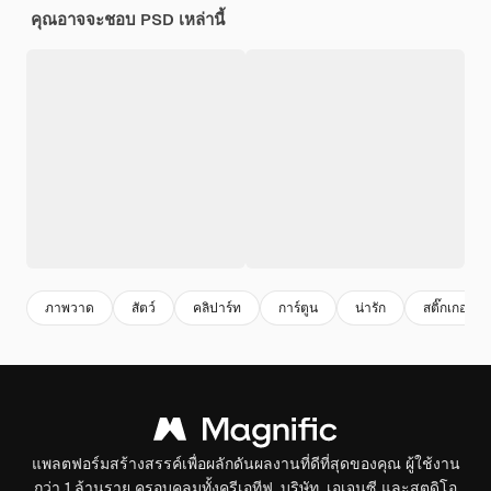
คุณอาจจะชอบ PSD เหล่านี้
ภาพวาด
สัตว์
คลิปาร์ท
การ์ตูน
น่ารัก
สติ๊กเกอร์
แพลตฟอร์มสร้างสรรค์เพื่อผลักดันผลงานที่ดีที่สุดของคุณ ผู้ใช้งาน
กว่า 1 ล้านราย ครอบคลุมทั้งครีเอทีฟ, บริษัท, เอเจนซี และสตูดิโอ