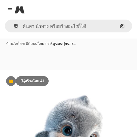
Magnific
Close menu
ค้นหาต
บ้าน
/
สต็อก
/
พีดีเอส
/
โลมาการ์ตูนขนปุยน่าร…
สร้างโดย AI
พรีเมี่ยม