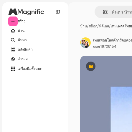
สร้าง
บ้าน
/
สต็อก
/
พีดีเอส
/
เทมเพลตโพสต
บ้าน
ค้นหา
เทมเพลตโพสต์การ์ดแต่งงา
user19708154
คลังสินค้า
สำรวจ
เครื่องมือทั้งหมด
พรีเมี่ยม