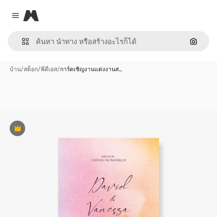
Magnific
Close menu
ค้นหาต
บ้าน
/
สต็อก
/
พีดีเอส
/
การ์ดเชิญงานแต่งงานส…
พรีเมี่ยม