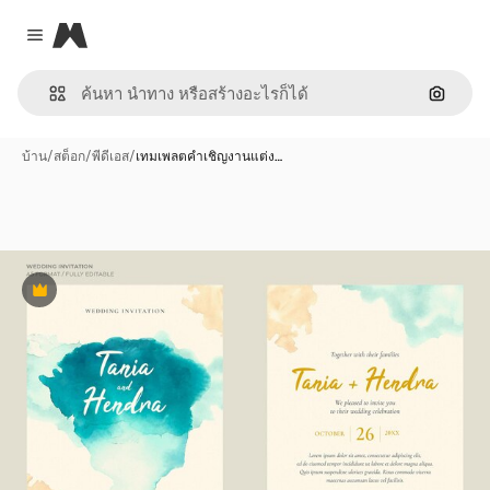
Magnific
Close menu
ค้นหาต
บ้าน
/
สต็อก
/
พีดีเอส
/
เทมเพลตคำเชิญงานแต่ง…
พรีเมี่ยม