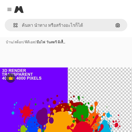
Magnific
Close menu
ค้นหาต
บ้าน
/
สต็อก
/
พีดีเอส
/
มือไฟ วันสตรี ผีเสื้…
พรีเมี่ยม