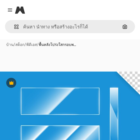
Magnific
Close menu
ค้นหาต
บ้าน
/
สต็อก
/
พีดีเอส
/
พื้นหลังโปร่งใสกรอบพ…
พรีเมี่ยม