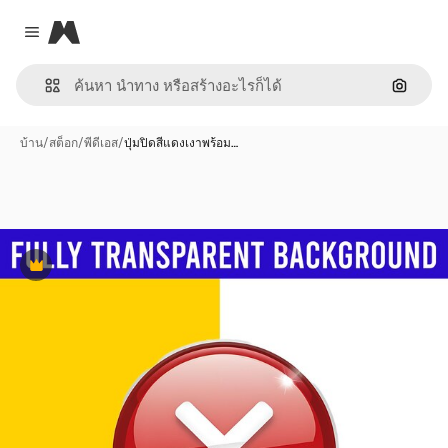
Magnific
Close menu
ค้นหาต
บ้าน
/
สต็อก
/
พีดีเอส
/
ปุ่มปิดสีแดงเงาพร้อม…
พรีเมี่ยม