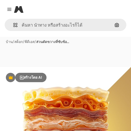
Magnific
Close menu
ค้นหาต
บ้าน
/
สต็อก
/
พีดีเอส
/
ส่วนตัดขวางที่ซับซ้อ…
สร้างโดย AI
พรีเมี่ยม