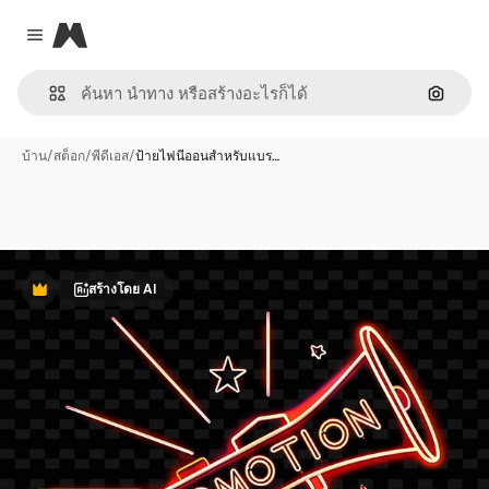
Magnific
Close menu
ค้นหาต
บ้าน
/
สต็อก
/
พีดีเอส
/
ป้ายไฟนีออนสำหรับแบร…
สร้างโดย AI
พรีเมี่ยม