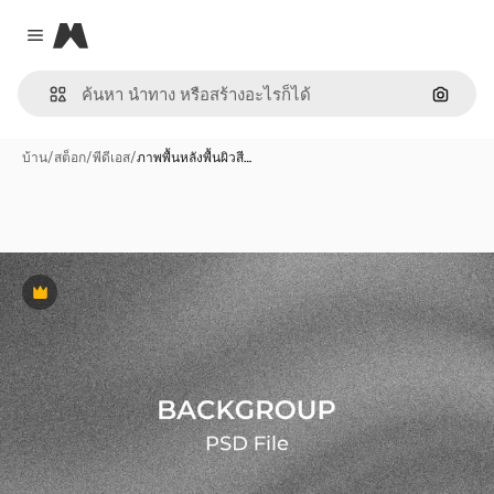
Magnific
Close menu
ค้นหาต
บ้าน
/
สต็อก
/
พีดีเอส
/
ภาพพื้นหลังพื้นผิวสี…
พรีเมี่ยม