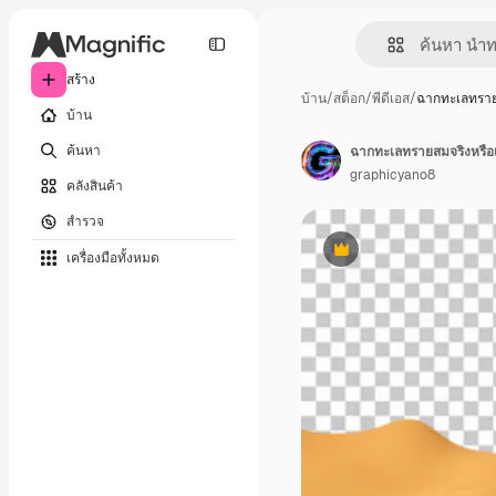
สร้าง
บ้าน
/
สต็อก
/
พีดีเอส
/
ฉากทะเลทราย
บ้าน
ค้นหา
ฉากทะเลทรายสมจริงหรือเน
graphicyano8
คลังสินค้า
สำรวจ
เครื่องมือทั้งหมด
พรีเมี่ยม