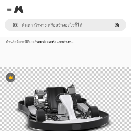
Magnific
Close menu
ค้นหาต
บ้าน
/
สต็อก
/
พีดีเอส
/
รถแข่งสมจริงแยกต่างห…
พรีเมี่ยม