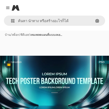
Magnific
Close menu
ค้นหาต
บ้าน
/
สต็อก
/
พีดีเอส
/
เทมเพลตแผนที่แบบเลเย…
พรีเมี่ยม