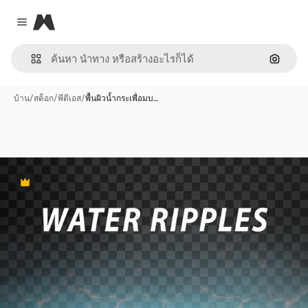
Magnific
Close menu
ค้นหาต
บ้าน
/
สต็อก
/
พีดีเอส
/
พื้นผิวน้ำกระเพื่อมบ…
พรีเมี่ยม