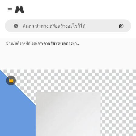
Magnific
Close menu
ค้นหาต
บ้าน
/
สต็อก
/
พีดีเอส
/
กระดาษสีขาวแยกต่างหา…
พรีเมี่ยม