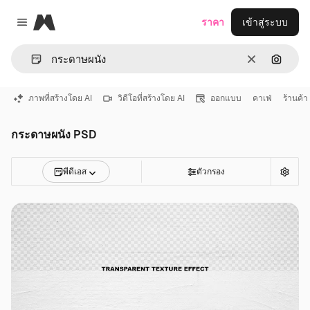
Magnific
ราคา
เข้าสู่ระบบ
Close menu
ชัดเจน
ค้นหาต
ภาพที่สร้างโดย AI
วิดีโอที่สร้างโดย AI
ออกแบบ
คาเฟ่
ร้านค้า
กระดาษผนัง PSD
พีดีเอส
ตัวกรอง