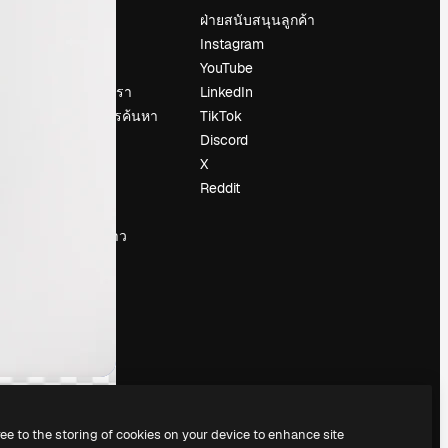
ราคา
ฝ่ายสนับสนุนลูกค้า
เกี่ยวกับเรา
Instagram
รีวิว
YouTube
น
ร่วมงานกับเรา
LinkedIn
แนวโน้มการค้นหา
TikTok
บล็อก
Discord
กิจกรรม
X
Slidesgo
Reddit
ือ
ขายเนื้อหา
ห้องแถลงข่าว
กำลังมองหา
magnific.ai
ree to the storing of cookies on your device to enhance site