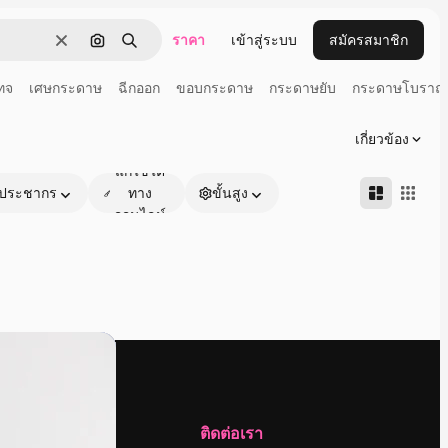
ราคา
เข้าสู่ระบบ
สมัครสมาชิก
ชัดเจน
ค้นหาตามรูปภาพ
ค้นหา
ทจ
เศษกระดาษ
ฉีกออก
ขอบกระดาษ
กระดาษยับ
กระดาษโบราณ
เกี่ยวข้อง
แก้ไขได้
ประชากร
ทาง
ขั้นสูง
ออนไลน์
บริษัท
ติดต่อเรา