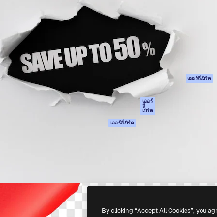
รรค์เพื่อผลักดันผลงานที่ดี
Spaces
Academy
ใช้งานกว่า 1 ล้านราย
ผู้ช่วย AI
เอกสาร
อทีฟ, บริษัท, เอเจนซี และสตูดิ
เครื่องมือสร้าง
การสนับสนุน
รูปภาพด้วย AI
เงื่อนไขการใช้งา
เครื่องมือสร้างวิดีโอ
นโยบายความเป็น
ด้วย AI
ส่วนตัว
เครื่องกำเนิดเสียง AI
ต้นฉบับ
เออร์ลี่เบิร์ด
สต็อกเนื้อหา
นโยบายคุกกี้
MCP สำหรับ
ศูนย์ความน่าเชื่อถ
เออร์
ลี่
Claude/ChatGPT
เบิร์ด
พันธมิตร
Agents
เออร์ลี่เบิร์ด
ธุรกิจ
เอพีไอ
แอปมือถือ
เครื่องมือ Magnific
ทั้งหมด
-
2026
Freepik Company S.L.U.
สงวนลิขสิทธิ์
.
By clicking “Accept All Cookies”, you ag