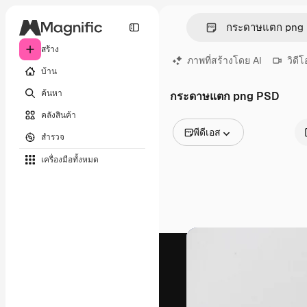
สร้าง
ภาพที่สร้างโดย AI
วิดีโ
บ้าน
ค้นหา
กระดาษแตก png PSD
คลังสินค้า
พีดีเอส
สำรวจ
รูปภาพทั้งหมด
เครื่องมือทั้งหมด
เวกเตอร์
ภาพประกอบ
ภาพถ่าย
พีดีเอส
เทมเพลต
โมเดลจำลอง
วิดีโอ
คลิปวิดีโอ
โมชั่นกราฟิก
เทมเพลตวิดีโอ
ไอคอน
แบบจำลอง 3 มิติ
แบบอักษร