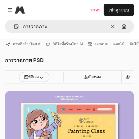
Magnific
ราคา
เข้าสู่ระบบ
Close menu
ชัดเจน
ค้นหาต
ภาพที่สร้างโดย AI
วิดีโอที่สร้างโดย AI
ออกแบบ
ดอกไม้
ต้นไม้
การวาดภาพ PSD
พีดีเอส
ตัวกรอง