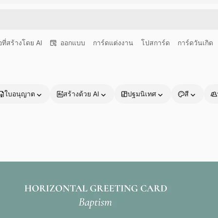
อที่สร้างโดย AI
ออกแบบ
การ์ดแต่งงาน
โปสการ์ด
การ์ดวันเกิด
ใบอนุญาต
สร้างด้วย AI
ปฐมนิเทศ
สี
ผลิตภัณฑ์
เริ่มต้นใช้งาน