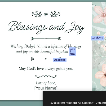
รรค์เพื่อผลักดันผลงานที่ดี
Spaces
Academy
ใช้งานกว่า 1 ล้านราย
ผู้ช่วย AI
เอกสาร
อทีฟ, บริษัท, เอเจนซี และสตูดิ
เครื่องมือสร้าง
การสนับสนุน
รูปภาพด้วย AI
เงื่อนไขการใช้งา
เครื่องมือสร้างวิดีโอ
นโยบายความเป็น
ด้วย AI
ส่วนตัว
เครื่องกำเนิดเสียง AI
ต้นฉบับ
เออร์ลี่เบิร์ด
สต็อกเนื้อหา
นโยบายคุกกี้
MCP สำหรับ
ศูนย์ความน่าเชื่อถ
เออร์
ลี่
Claude/ChatGPT
เบิร์ด
พันธมิตร
Agents
เออร์ลี่เบิร์ด
ธุรกิจ
เอพีไอ
แอปมือถือ
เครื่องมือ Magnific
ทั้งหมด
-
2026
Freepik Company S.L.U.
สงวนลิขสิทธิ์
.
By clicking “Accept All Cookies”, you ag