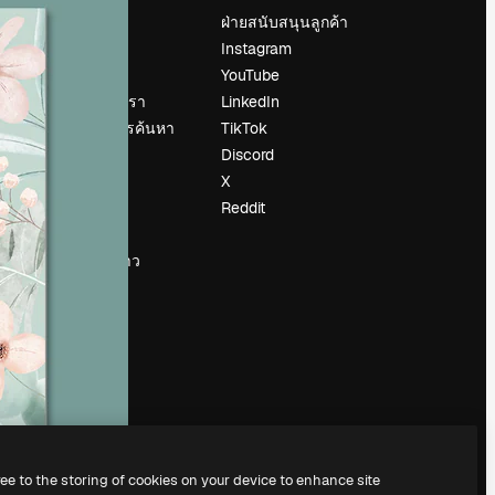
ราคา
ฝ่ายสนับสนุนลูกค้า
เกี่ยวกับเรา
Instagram
รีวิว
YouTube
น
ร่วมงานกับเรา
LinkedIn
แนวโน้มการค้นหา
TikTok
บล็อก
Discord
กิจกรรม
X
Slidesgo
Reddit
ือ
ขายเนื้อหา
ห้องแถลงข่าว
กำลังมองหา
magnific.ai
ree to the storing of cookies on your device to enhance site