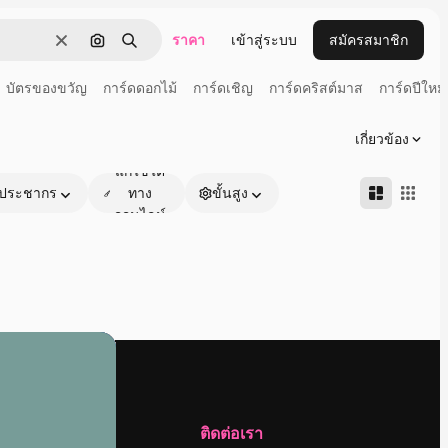
ราคา
เข้าสู่ระบบ
สมัครสมาชิก
ชัดเจน
ค้นหาตามรูปภาพ
ค้นหา
บัตรของขวัญ
การ์ดดอกไม้
การ์ดเชิญ
การ์ดคริสต์มาส
การ์ดปีใหม่
เกี่ยวข้อง
แก้ไขได้
ประชากร
ทาง
ขั้นสูง
ออนไลน์
บริษัท
ติดต่อเรา