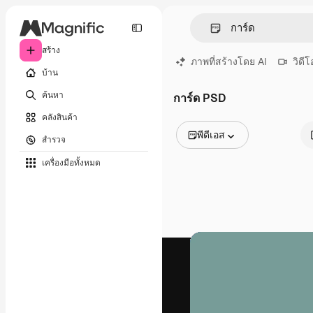
สร้าง
ภาพที่สร้างโดย AI
วิดีโ
บ้าน
ค้นหา
การ์ด PSD
คลังสินค้า
พีดีเอส
สำรวจ
รูปภาพทั้งหมด
เครื่องมือทั้งหมด
เวกเตอร์
ภาพประกอบ
ภาพถ่าย
พีดีเอส
เทมเพลต
โมเดลจำลอง
วิดีโอ
คลิปวิดีโอ
โมชั่นกราฟิก
เทมเพลตวิดีโอ
ไอคอน
แบบจำลอง 3 มิติ
แบบอักษร