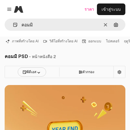
Magnific
ราคา
เข้าสู่ระบบ
Close menu
ชัดเจน
ค้นหาต
ภาพที่สร้างโดย AI
วิดีโอที่สร้างโดย AI
ออกแบบ
โปสเตอร์
ฤดูร
คอมมิ PSD
- หน้าหนังสือ 2
พีดีเอส
ตัวกรอง