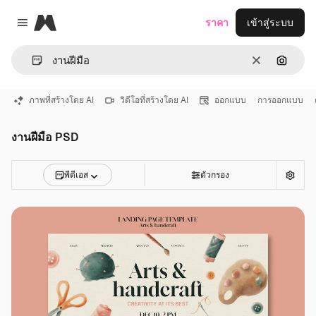
Magnific
ราคา
เข้าสู่ระบบ
Close menu
ชัดเจน
ค้นหาต
ภาพที่สร้างโดย AI
วิดีโอที่สร้างโดย AI
ออกแบบ
การออกแบบ
งานฝีมือ PSD
พีดีเอส
ตัวกรอง