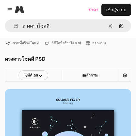
Magnific
ราคา
เข้าสู่ระบบ
Close menu
ชัดเจน
ค้นหาต
ภาพที่สร้างโดย AI
วิดีโอที่สร้างโดย AI
ออกแบบ
ดวงดาวโชคดี PSD
พีดีเอส
ตัวกรอง