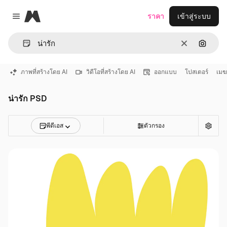
Magnific
ราคา
เข้าสู่ระบบ
Close menu
ชัดเจน
ค้นหาต
ภาพที่สร้างโดย AI
วิดีโอที่สร้างโดย AI
ออกแบบ
โปสเตอร์
เมฆ
น่ารัก PSD
พีดีเอส
ตัวกรอง