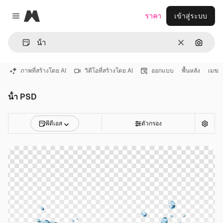
Magnific
ราคา
เข้าสู่ระบบ
Close menu
ชัดเจน
ค้นหาต
ภาพที่สร้างโดย AI
วิดีโอที่สร้างโดย AI
ออกแบบ
พื้นหลัง
เมฆ
น้ํา PSD
พีดีเอส
ตัวกรอง