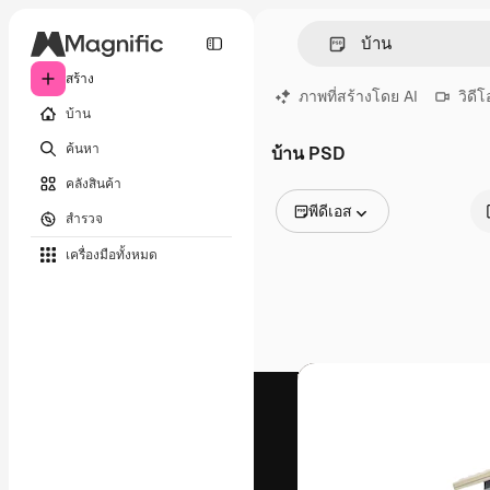
สร้าง
ภาพที่สร้างโดย AI
วิดีโ
บ้าน
ค้นหา
บ้าน PSD
คลังสินค้า
พีดีเอส
สำรวจ
รูปภาพทั้งหมด
เครื่องมือทั้งหมด
เวกเตอร์
ภาพประกอบ
ภาพถ่าย
พีดีเอส
เทมเพลต
โมเดลจำลอง
วิดีโอ
คลิปวิดีโอ
โมชั่นกราฟิก
เทมเพลตวิดีโอ
ไอคอน
แบบจำลอง 3 มิติ
แบบอักษร