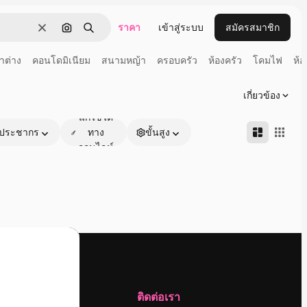
ราคา
เข้าสู่ระบบ
สมัครสมาชิก
ชัดเจน
ค้นหาตามรูปภาพ
ค้นหา
าต่าง
คอนโดมิเนียม
สนามหญ้า
ครอบครัว
ห้องครัว
โคมไฟ
ห้อ
เกี่ยวข้อง
แก้ไขได้
ประชากร
ทาง
ขั้นสูง
ออนไลน์
บริษัท
ติดต่อเรา