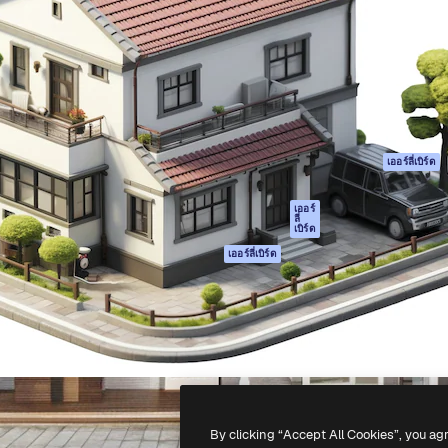
รรค์เพื่อผลักดันผลงานที่ดี
Spaces
Academy
ใช้งานกว่า 1 ล้านราย
ผู้ช่วย AI
เอกสาร
อทีฟ, บริษัท, เอเจนซี และสตูดิ
เครื่องมือสร้าง
การสนับสนุน
รูปภาพด้วย AI
เงื่อนไขการใช้งา
เครื่องมือสร้างวิดีโอ
นโยบายความเป็น
ด้วย AI
ส่วนตัว
เครื่องกำเนิดเสียง AI
ต้นฉบับ
เออร์ลี่เบิร์ด
สต็อกเนื้อหา
นโยบายคุกกี้
MCP สำหรับ
ศูนย์ความน่าเชื่อถ
เออร์
ลี่
Claude/ChatGPT
เบิร์ด
พันธมิตร
Agents
เออร์ลี่เบิร์ด
ธุรกิจ
เอพีไอ
แอปมือถือ
เครื่องมือ Magnific
ทั้งหมด
-
2026
Freepik Company S.L.U.
สงวนลิขสิทธิ์
.
By clicking “Accept All Cookies”, you ag