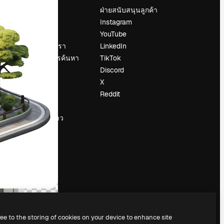
ราคา
ฝ่ายสนับสนุนลูกค้า
เกี่ยวกับเรา
Instagram
รีวิว
YouTube
น
ร่วมงานกับเรา
LinkedIn
แนวโน้มการค้นหา
TikTok
บล็อก
Discord
กิจกรรม
X
Slidesgo
Reddit
ือ
ขายเนื้อหา
ห้องแถลงข่าว
กำลังมองหา
magnific.ai
ree to the storing of cookies on your device to enhance site