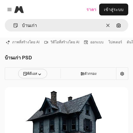
Magnific
ราคา
เข้าสู่ระบบ
Close menu
ชัดเจน
ค้นหาต
ภาพที่สร้างโดย AI
วิดีโอที่สร้างโดย AI
ออกแบบ
โปสเตอร์
ต้นไ
บ้านเก่า PSD
พีดีเอส
ตัวกรอง