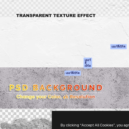
รรค์เพื่อผลักดันผลงานที่ดี
Spaces
Academy
ใช้งานกว่า 1 ล้านราย
ผู้ช่วย AI
เอกสาร
อทีฟ, บริษัท, เอเจนซี และสตูดิ
เครื่องมือสร้าง
การสนับสนุน
รูปภาพด้วย AI
เงื่อนไขการใช้งา
เครื่องมือสร้างวิดีโอ
นโยบายความเป็น
ด้วย AI
ส่วนตัว
เครื่องกำเนิดเสียง AI
ต้นฉบับ
เออร์ลี่เบิร์ด
สต็อกเนื้อหา
นโยบายคุกกี้
MCP สำหรับ
ศูนย์ความน่าเชื่อถ
เออร์
ลี่
Claude/ChatGPT
เบิร์ด
พันธมิตร
Agents
เออร์ลี่เบิร์ด
ธุรกิจ
เอพีไอ
แอปมือถือ
เครื่องมือ Magnific
ทั้งหมด
-
2026
Freepik Company S.L.U.
สงวนลิขสิทธิ์
.
By clicking “Accept All Cookies”, you ag