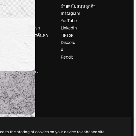
ราคา
ฝ่ายสนับสนุนลูกค้า
เกี่ยวกับเรา
Instagram
รีวิว
YouTube
น
ร่วมงานกับเรา
LinkedIn
แนวโน้มการค้นหา
TikTok
บล็อก
Discord
กิจกรรม
X
Slidesgo
Reddit
ือ
ขายเนื้อหา
ห้องแถลงข่าว
กำลังมองหา
magnific.ai
ree to the storing of cookies on your device to enhance site