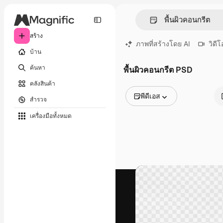
สร้าง
ภาพที่สร้างโดย AI
วิดีโ
บ้าน
ค้นหา
พื้นผิวคอนกรีต PSD
คลังสินค้า
พีดีเอส
สำรวจ
รูปภาพทั้งหมด
เครื่องมือทั้งหมด
เวกเตอร์
ภาพประกอบ
ภาพถ่าย
พีดีเอส
เทมเพลต
โมเดลจำลอง
วิดีโอ
คลิปวิดีโอ
โมชั่นกราฟิก
เทมเพลตวิดีโอ
ไอคอน
แบบจำลอง 3 มิติ
แบบอักษร