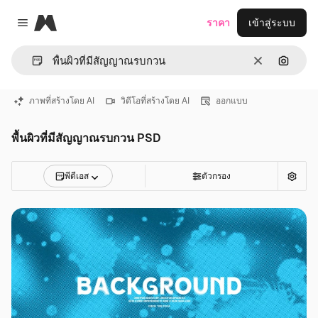
Magnific
ราคา
เข้าสู่ระบบ
Close menu
ชัดเจน
ค้นหาต
ภาพที่สร้างโดย AI
วิดีโอที่สร้างโดย AI
ออกแบบ
พื้นผิวที่มีสัญญาณรบกวน PSD
พีดีเอส
ตัวกรอง