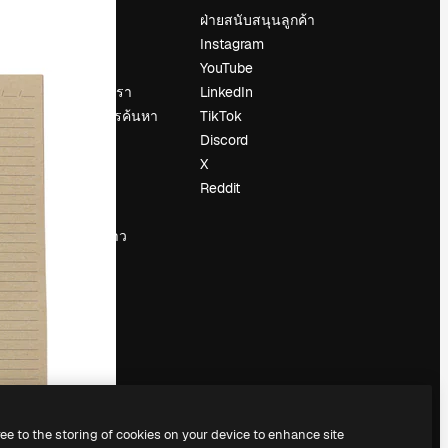
ราคา
ฝ่ายสนับสนุนลูกค้า
เกี่ยวกับเรา
Instagram
รีวิว
YouTube
น
ร่วมงานกับเรา
LinkedIn
แนวโน้มการค้นหา
TikTok
บล็อก
Discord
กิจกรรม
X
Slidesgo
Reddit
ือ
ขายเนื้อหา
ห้องแถลงข่าว
กำลังมองหา
magnific.ai
ree to the storing of cookies on your device to enhance site