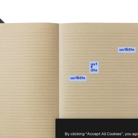
รรค์เพื่อผลักดันผลงานที่ดี
Spaces
Academy
ใช้งานกว่า 1 ล้านราย
ผู้ช่วย AI
เอกสาร
อทีฟ, บริษัท, เอเจนซี และสตูดิ
เครื่องมือสร้าง
การสนับสนุน
รูปภาพด้วย AI
เงื่อนไขการใช้งา
เครื่องมือสร้างวิดีโอ
นโยบายความเป็น
ด้วย AI
ส่วนตัว
เครื่องกำเนิดเสียง AI
ต้นฉบับ
เออร์ลี่เบิร์ด
สต็อกเนื้อหา
นโยบายคุกกี้
MCP สำหรับ
ศูนย์ความน่าเชื่อถ
เออร์
ลี่
Claude/ChatGPT
เบิร์ด
พันธมิตร
Agents
เออร์ลี่เบิร์ด
ธุรกิจ
เอพีไอ
แอปมือถือ
เครื่องมือ Magnific
ทั้งหมด
-
2026
Freepik Company S.L.U.
สงวนลิขสิทธิ์
.
By clicking “Accept All Cookies”, you ag