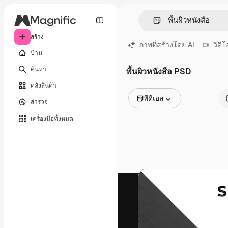
สร้าง
ภาพที่สร้างโดย AI
วิดีโ
บ้าน
ค้นหา
พื้นผิวหนังสือ PSD
คลังสินค้า
พีดีเอส
สำรวจ
รูปภาพทั้งหมด
เครื่องมือทั้งหมด
เวกเตอร์
ภาพประกอบ
ภาพถ่าย
พีดีเอส
เทมเพลต
โมเดลจำลอง
วิดีโอ
คลิปวิดีโอ
โมชั่นกราฟิก
เทมเพลตวิดีโอ
ไอคอน
แบบจำลอง 3 มิติ
แบบอักษร