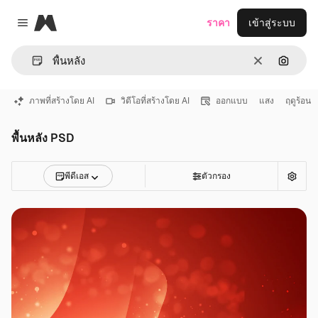
Magnific
ราคา
เข้าสู่ระบบ
Close menu
ชัดเจน
ค้นหาต
ภาพที่สร้างโดย AI
วิดีโอที่สร้างโดย AI
ออกแบบ
แสง
ฤดูร้อน
พื้นหลัง PSD
พีดีเอส
ตัวกรอง