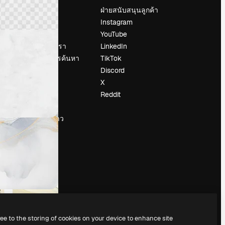
ราคา
ฝ่ายสนับสนุนลูกค้า
เกี่ยวกับเรา
Instagram
รีวิว
YouTube
น
ร่วมงานกับเรา
LinkedIn
แนวโน้มการค้นหา
TikTok
บล็อก
Discord
กิจกรรม
X
Slidesgo
Reddit
ือ
ขายเนื้อหา
ห้องแถลงข่าว
กำลังมองหา
magnific.ai
ree to the storing of cookies on your device to enhance site