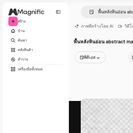
สร้าง
ภาพที่สร้างโดย AI
วิดีโ
บ้าน
ค้นหา
พื้นหลังหินอ่อน abstract 
คลังสินค้า
พีดีเอส
สำรวจ
รูปภาพทั้งหมด
เครื่องมือทั้งหมด
เวกเตอร์
ภาพประกอบ
ภาพถ่าย
พีดีเอส
เทมเพลต
โมเดลจำลอง
วิดีโอ
คลิปวิดีโอ
โมชั่นกราฟิก
เทมเพลตวิดีโอ
ไอคอน
แบบจำลอง 3 มิติ
แบบอักษร