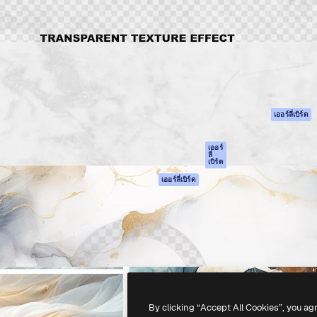
รรค์เพื่อผลักดันผลงานที่ดี
Spaces
Academy
ใช้งานกว่า 1 ล้านราย
ผู้ช่วย AI
เอกสาร
อทีฟ, บริษัท, เอเจนซี และสตูดิ
เครื่องมือสร้าง
การสนับสนุน
รูปภาพด้วย AI
เงื่อนไขการใช้งา
เครื่องมือสร้างวิดีโอ
นโยบายความเป็น
ด้วย AI
ส่วนตัว
เครื่องกำเนิดเสียง AI
ต้นฉบับ
เออร์ลี่เบิร์ด
สต็อกเนื้อหา
นโยบายคุกกี้
MCP สำหรับ
ศูนย์ความน่าเชื่อถ
เออร์
ลี่
Claude/ChatGPT
เบิร์ด
พันธมิตร
Agents
เออร์ลี่เบิร์ด
ธุรกิจ
เอพีไอ
แอปมือถือ
เครื่องมือ Magnific
ทั้งหมด
-
2026
Freepik Company S.L.U.
สงวนลิขสิทธิ์
.
By clicking “Accept All Cookies”, you ag