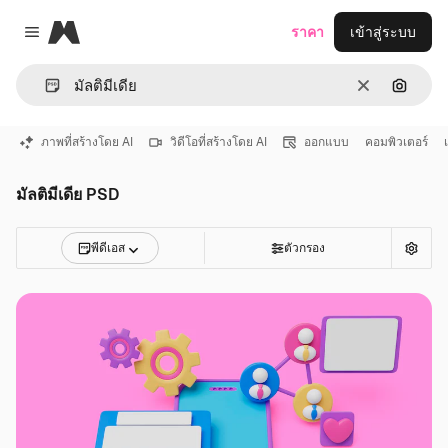
Magnific
ราคา
เข้าสู่ระบบ
Close menu
ชัดเจน
ค้นหาต
ภาพที่สร้างโดย AI
วิดีโอที่สร้างโดย AI
ออกแบบ
คอมพิวเตอร์
มัลติมีเดีย PSD
พีดีเอส
ตัวกรอง