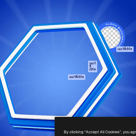
รรค์เพื่อผลักดันผลงานที่ดี
Spaces
Academy
ใช้งานกว่า 1 ล้านราย
ผู้ช่วย AI
เอกสาร
อทีฟ, บริษัท, เอเจนซี และสตูดิ
เครื่องมือสร้าง
การสนับสนุน
รูปภาพด้วย AI
เงื่อนไขการใช้งา
เครื่องมือสร้างวิดีโอ
นโยบายความเป็น
ด้วย AI
ส่วนตัว
เครื่องกำเนิดเสียง AI
ต้นฉบับ
เออร์ลี่เบิร์ด
สต็อกเนื้อหา
นโยบายคุกกี้
MCP สำหรับ
ศูนย์ความน่าเชื่อถ
เออร์
ลี่
Claude/ChatGPT
เบิร์ด
พันธมิตร
Agents
เออร์ลี่เบิร์ด
ธุรกิจ
เอพีไอ
แอปมือถือ
เครื่องมือ Magnific
ทั้งหมด
-
2026
Freepik Company S.L.U.
สงวนลิขสิทธิ์
.
By clicking “Accept All Cookies”, you ag