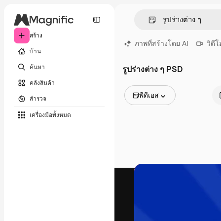
สร้าง
ภาพที่สร้างโดย AI
วิดีโ
บ้าน
ค้นหา
รูปร่างต่าง ๆ PSD
คลังสินค้า
พีดีเอส
สำรวจ
รูปภาพทั้งหมด
เครื่องมือทั้งหมด
เวกเตอร์
ภาพประกอบ
ภาพถ่าย
พีดีเอส
เทมเพลต
โมเดลจำลอง
วิดีโอ
คลิปวิดีโอ
โมชั่นกราฟิก
เทมเพลตวิดีโอ
ไอคอน
แบบจำลอง 3 มิติ
แบบอักษร