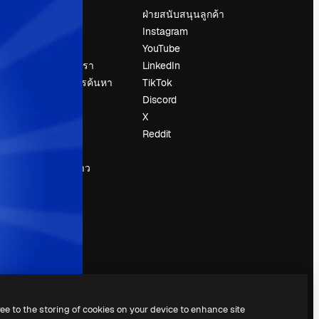
ราคา
ฝ่ายสนับสนุนลูกค้า
เกี่ยวกับเรา
Instagram
รีวิว
YouTube
น
ร่วมงานกับเรา
LinkedIn
แนวโน้มการค้นหา
TikTok
บล็อก
Discord
กิจกรรม
X
Slidesgo
Reddit
ือ
ขายเนื้อหา
ห้องแถลงข่าว
กำลังมองหา
magnific.ai
ree to the storing of cookies on your device to enhance site