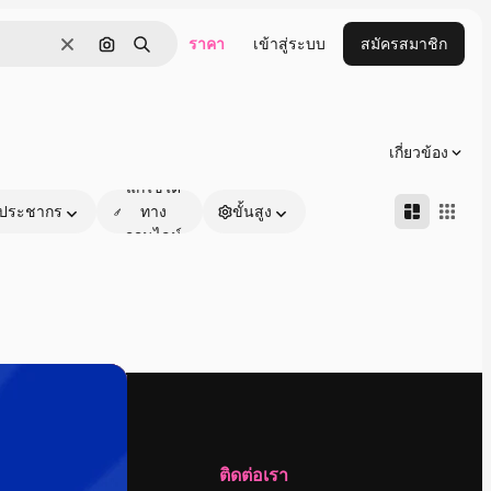
ราคา
เข้าสู่ระบบ
สมัครสมาชิก
ชัดเจน
ค้นหาตามรูปภาพ
ค้นหา
เกี่ยวข้อง
แก้ไขได้
ประชากร
ทาง
ขั้นสูง
ออนไลน์
บริษัท
ติดต่อเรา