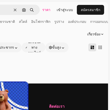
ราคา
เข้าสู่ระบบ
สมัครสมาชิก
ชัดเจน
ค้นหาตามรูปภาพ
ค้นหา
ธรรมชาติ
สไตล์
อินโฟกราฟิก
รูปร่าง
องค์ประกอบ
การออกแบบ
เกี่ยวข้อง
แก้ไขได้
ประชากร
ทาง
ขั้นสูง
ออนไลน์
บริษัท
ติดต่อเรา