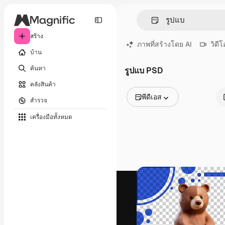
สร้าง
ภาพที่สร้างโดย AI
วิดีโ
บ้าน
ค้นหา
รูปแบ PSD
คลังสินค้า
พีดีเอส
สำรวจ
รูปภาพทั้งหมด
เครื่องมือทั้งหมด
เวกเตอร์
ภาพประกอบ
ภาพถ่าย
พีดีเอส
เทมเพลต
โมเดลจำลอง
วิดีโอ
คลิปวิดีโอ
โมชั่นกราฟิก
เทมเพลตวิดีโอ
ไอคอน
แบบจำลอง 3 มิติ
แบบอักษร