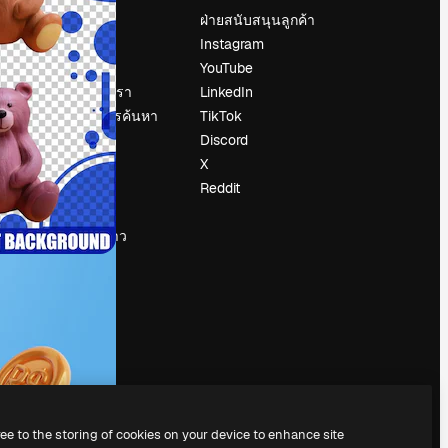
ราคา
ฝ่ายสนับสนุนลูกค้า
เกี่ยวกับเรา
Instagram
รีวิว
YouTube
น
ร่วมงานกับเรา
LinkedIn
แนวโน้มการค้นหา
TikTok
บล็อก
Discord
กิจกรรม
X
Slidesgo
Reddit
ือ
ขายเนื้อหา
ห้องแถลงข่าว
กำลังมองหา
magnific.ai
ree to the storing of cookies on your device to enhance site