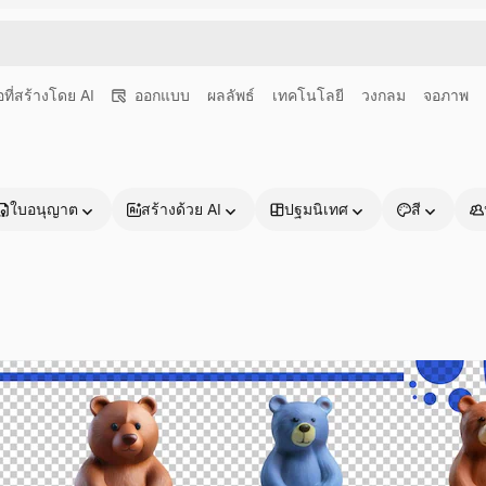
อที่สร้างโดย AI
ออกแบบ
ผลลัพธ์
เทคโนโลยี
วงกลม
จอภาพ
ใบอนุญาต
สร้างด้วย AI
ปฐมนิเทศ
สี
ผลิตภัณฑ์
เริ่มต้นใช้งาน