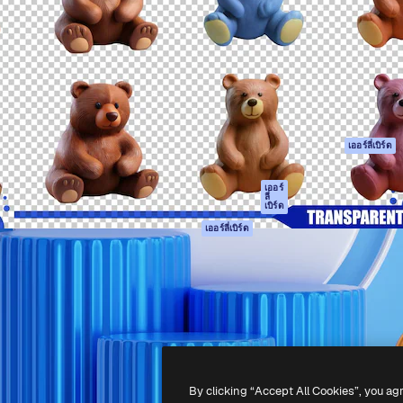
รรค์เพื่อผลักดันผลงานที่ดี
Spaces
Academy
ใช้งานกว่า 1 ล้านราย
ผู้ช่วย AI
เอกสาร
อทีฟ, บริษัท, เอเจนซี และสตูดิ
เครื่องมือสร้าง
การสนับสนุน
รูปภาพด้วย AI
เงื่อนไขการใช้งา
เครื่องมือสร้างวิดีโอ
นโยบายความเป็น
ด้วย AI
ส่วนตัว
เครื่องกำเนิดเสียง AI
ต้นฉบับ
เออร์ลี่เบิร์ด
สต็อกเนื้อหา
นโยบายคุกกี้
MCP สำหรับ
ศูนย์ความน่าเชื่อถ
เออร์
ลี่
Claude/ChatGPT
เบิร์ด
พันธมิตร
Agents
เออร์ลี่เบิร์ด
ธุรกิจ
เอพีไอ
แอปมือถือ
เครื่องมือ Magnific
ทั้งหมด
-
2026
Freepik Company S.L.U.
สงวนลิขสิทธิ์
.
By clicking “Accept All Cookies”, you ag